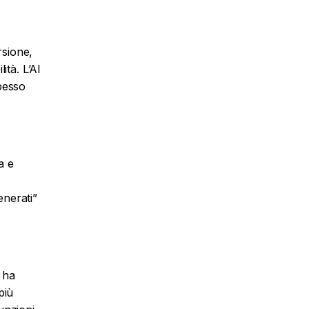
rsione,
ità. L’AI
pesso
a e
enerati”
 ha
più