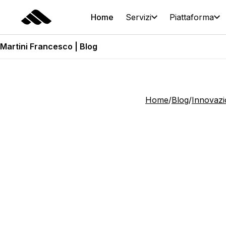
Home
Servizi
Piattaforma
Martini Francesco | Blog
Home
/
Blog
/
Innovazi
Perc
arti
crea