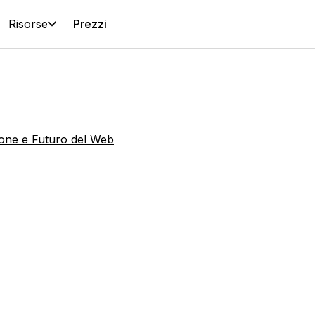
Risorse
Prezzi
one e Futuro del Web
hé l’Intellig
ficiale non p
re un vero s