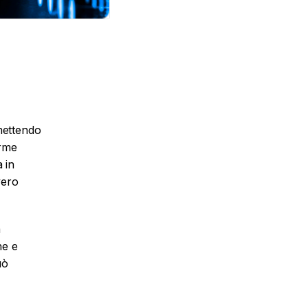
mettendo
orme
 in
vero
a
ne e
uò