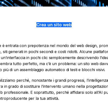
Crea un sito web
ciale è entrata con prepotenza nel mondo del web design, pro
 siti generati in pochi secondi e costi ridotti. Alcune piattaf
un’interfaccia in pochi clic semplicemente descrivendo l’idea
 Sembra tutto perfetto, ma c’è un problema: un sito web dav
o più di un assemblaggio automatico di testi e blocchi visivi.
lizziamo perché, nonostante i grandi progressi, l’intelligenz
ra in grado di sostituire l’intervento umano nella progettazio
b professionale. E soprattutto, perché affidarsi solo all’AI p
troproducente per la tua attività.