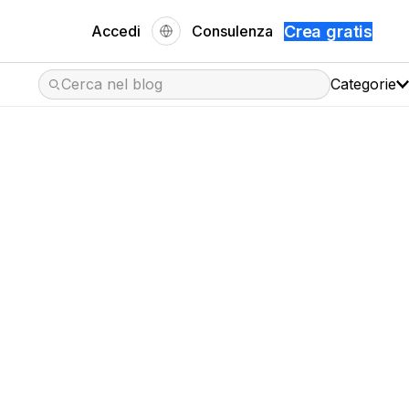
Accedi
Consulenza
Crea gratis
Scegli la lingua
Categorie
enza
uò
ito