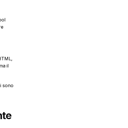
ool
re
 HTML,
ma il
vi sono
nte