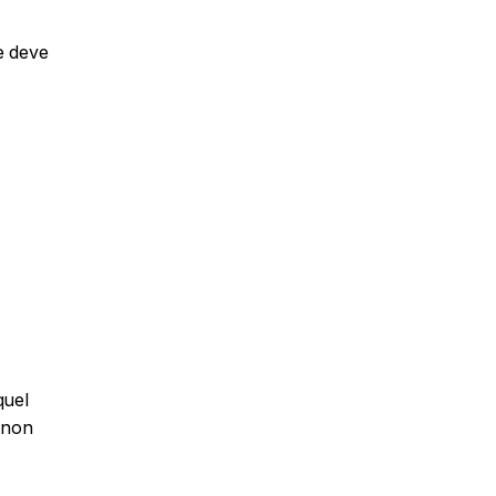
e deve
quel
a non