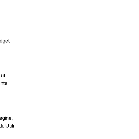
udget
out
ente
agine,
. Utili