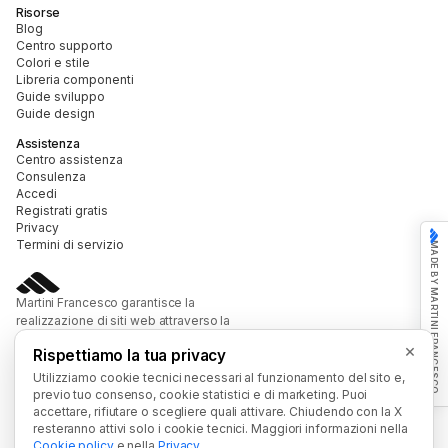
Risorse
Blog
Centro supporto
Colori e stile
Libreria componenti
Guide sviluppo
Guide design
Assistenza
Centro assistenza
Consulenza
Accedi
Registrati gratis
Privacy
Termini di servizio
MADE BY MARTINI FRANCESCO
Martini Francesco garantisce la
realizzazione di siti web attraverso la
piattaforma webpage builder, con strumenti
×
Rispettiamo la tua privacy
di design, SEO e interazioni avanzate per far
crescere la tua presenza online.
Utilizziamo cookie tecnici necessari al funzionamento del sito e,
Chi sono
Consulenza
previo tuo consenso, cookie statistici e di marketing. Puoi
accettare, rifiutare o scegliere quali attivare. Chiudendo con la X
resteranno attivi solo i cookie tecnici. Maggiori informazioni nella
Cookie policy
e nella
Privacy
.